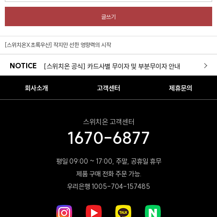
[스위치온X초록우산] 작지만 선한 영향력의 시작
글쓰기
[스위치온몰] 적립금 이용약관 개정 안내
[구성변경]전용 보틀 리뉴얼 안내
[스위치온X초록우산] 작지만 선한 영향력의 시작
NOTICE
[스위치온 공식] 카드사별 무이자 및 부분무이자 안내
리셋몰 새로고침 경품 당첨자 안내
회사소개
고객센터
제휴문의
스위치온 다이어트 3주 프로그램 재입고
스위치온 고객센터
스위치온몰 무료배송 서비스 실시 안내
1670-6877
리셋몰 자사몰 리뉴얼 오픈
평일 09:00 ~ 17:00, 주말, 공휴일 휴무
[스위치온 X 롯데백화점] 롯데백화점 본점(명동점) POP-UP
제품 구매 전화 주문 가능.
우리은행 1005-704-157485