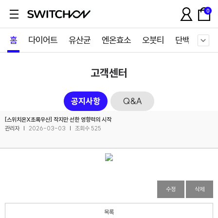
0
홈
다이어트
유산균
엔온효소
오붓티
단백질쉐이
고객센터
공지사항
Q&A
[스위치온X초록우산] 작지만 선한 영향력의 시작
관리자
|
2026-03-03
|
조회수 525
리셋몰 자사몰 리뉴얼 오픈
수정
삭제
[스위치온 X 롯데백화점] 롯데백화점 본점(명동점) POP-UP
목록