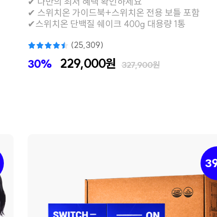
✔ 나만의 최저 혜택 확인하세요
✔ 스위치온 가이드북+스위치온 전용 보틀 포함
✔스위치온 단백질 쉐이크 400g 대용량 1통
(25,309)
229,000원
30%
327,900원
3