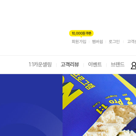
10,000원 쿠폰
회원가입
멤버쉽
로그인
고객
1:1카운셀링
고객리뷰
이벤트
브랜드