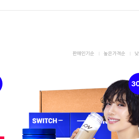
판매인기순
높은가격순
낮
3