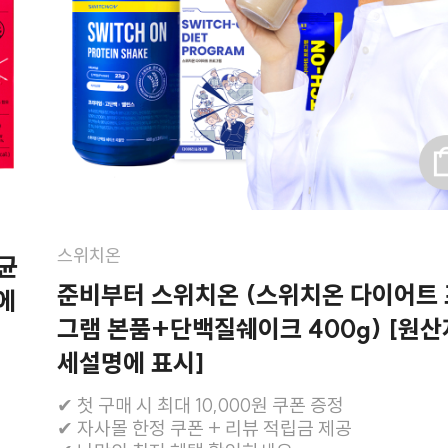
스위치온
균
준비부터 스위치온 (스위치온 다이어트
에
그램 본품+단백질쉐이크 400g) [원산
세설명에 표시]
✔ 첫 구매 시 최대 10,000원 쿠폰 증정
✔ 자사몰 한정 쿠폰 + 리뷰 적립금 제공