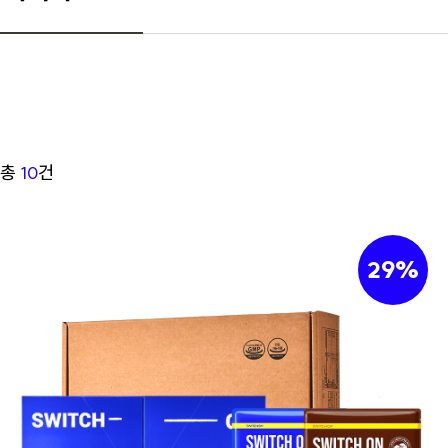
총
10
건
29%