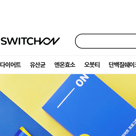
다이어트
유산균
엔온효소
오붓티
단백질쉐이