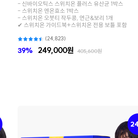
- 신바이오틱스 스위치온 플러스 유산균 1박스
- 스위치온 엔온효소 1박스
- 스위치온 오붓티 작두콩, 연근&보리 1개
✔ 스위치온 가이드북+스위치온 전용 보틀 포함
(24,823)
249,000원
39%
405,600원
2