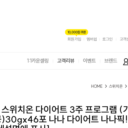
10,000원 쿠폰
회원가입
멤버쉽
로그인
고객
1:1카운셀링
고객리뷰
이벤트
브랜드
HOME
>
스위치온
>
] 스위치온 다이어트 3주 프로그램 (
)30gx46포 나나 다이어트 나나픽!